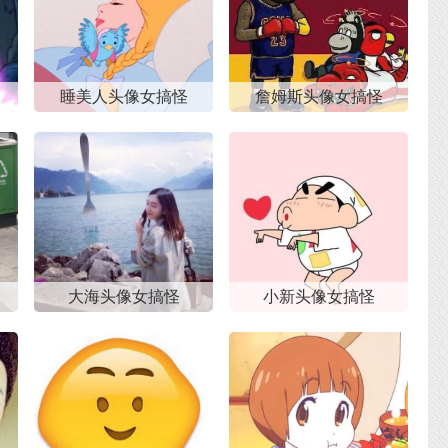
睡美人头像女搞怪
詹姆斯头像女搞怪
大海头像女搞怪
小新头像女搞怪