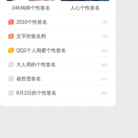
24K纯帅个性签名
人心个性签名
336
2010个性签名
1
310
文字控签名档
2
109
QQ2个人闺蜜个性签名
3
468
大人用的个性签名
4
415
崔胜贤签名
5
296
8月2日的个性签名
6