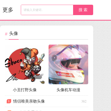
更多
头像
小丑打野头像
头像机车动漫
382
情侣唯美亲吻头像
1