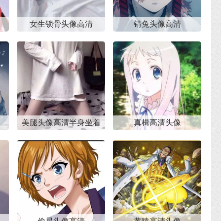
女生锁骨头像高清
锖兔头像高清
像
美腿头像高清半身坐着
真楫高清头像