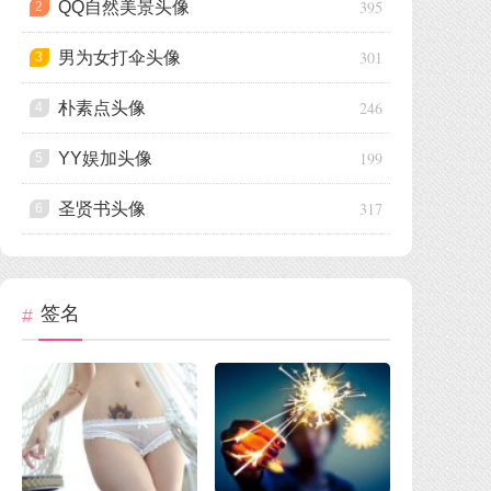
395
QQ自然美景头像
2
301
男为女打伞头像
3
246
朴素点头像
4
199
YY娱加头像
5
317
圣贤书头像
6
签名